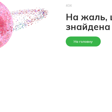
404
На жаль, 
знайдена
На головну