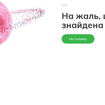
404
На жаль, 
знайдена
На головну