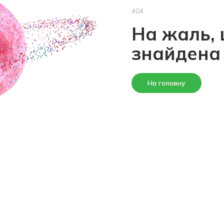
404
На жаль, 
знайдена
На головну