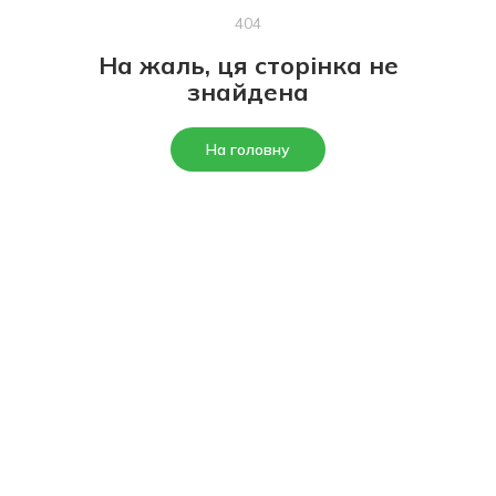
404
На жаль, ця сторінка не
знайдена
На головну