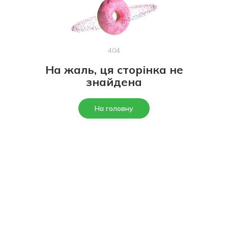
404
На жаль, ця сторінка не
знайдена
На головну