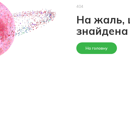
404
На жаль, 
знайдена
На головну