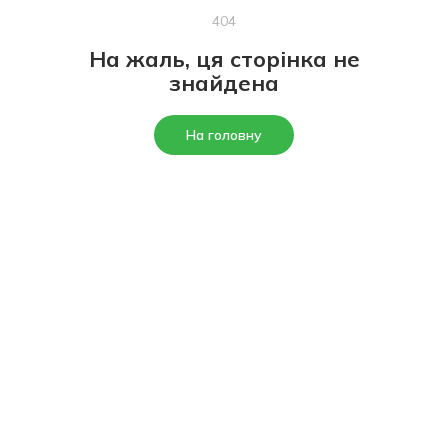
404
На жаль, ця сторінка не
знайдена
На головну