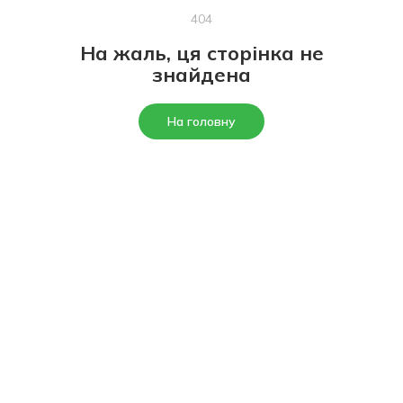
404
На жаль, ця сторінка не
знайдена
На головну