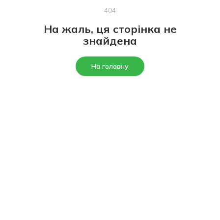
404
На жаль, ця сторінка не
знайдена
На головну