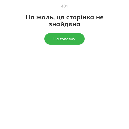
404
На жаль, ця сторінка не
знайдена
На головну