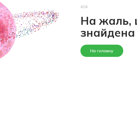
404
На жаль, 
знайдена
На головну