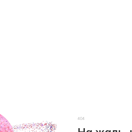
404
На жаль, 