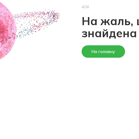
404
На жаль, 
знайдена
На головну