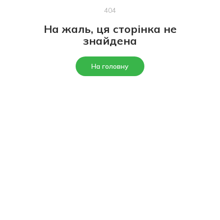
404
На жаль, ця сторінка не
знайдена
На головну