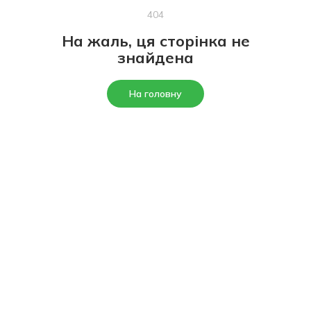
404
На жаль, ця сторінка не
знайдена
На головну