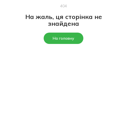
404
На жаль, ця сторінка не
знайдена
На головну