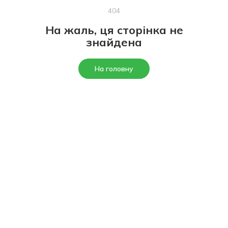
404
На жаль, ця сторінка не
знайдена
На головну