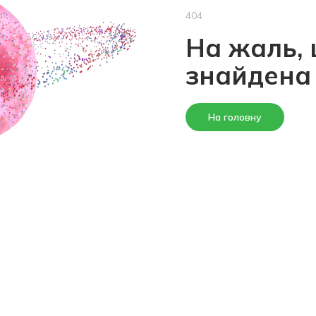
404
На жаль, 
знайдена
На головну