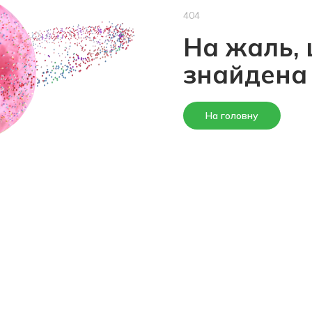
404
На жаль, 
знайдена
На головну