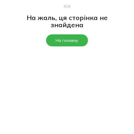
404
На жаль, ця сторінка не
знайдена
На головну