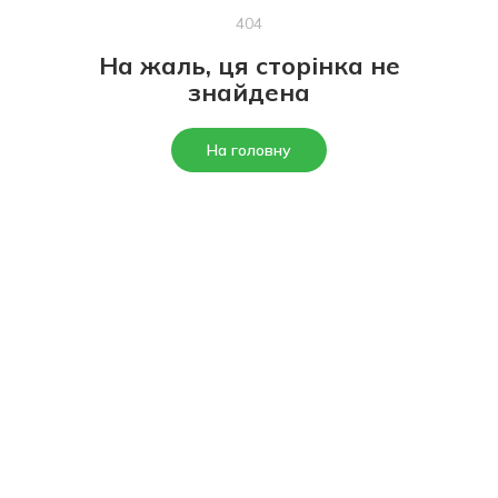
404
На жаль, ця сторінка не
знайдена
На головну