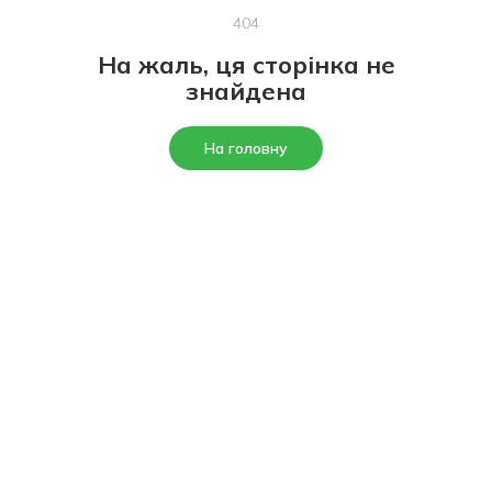
404
На жаль, ця сторінка не
знайдена
На головну