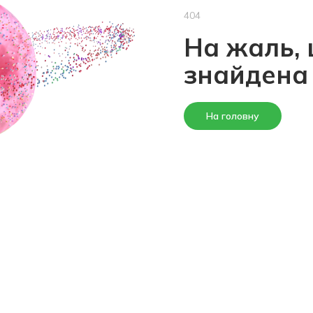
404
На жаль, 
знайдена
На головну