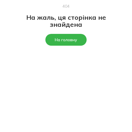
404
На жаль, ця сторінка не
знайдена
На головну