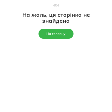
404
На жаль, ця сторінка не
знайдена
На головну