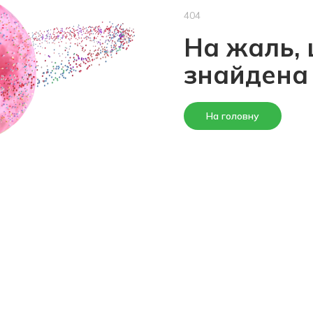
404
На жаль, 
знайдена
На головну