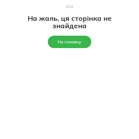
404
На жаль, ця сторінка не
знайдена
На головну