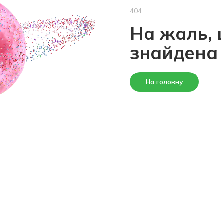
404
На жаль, 
знайдена
На головну