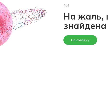
404
На жаль, 
знайдена
На головну