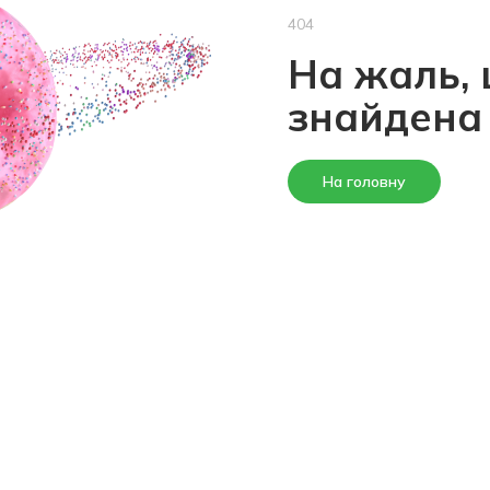
404
На жаль, 
знайдена
На головну