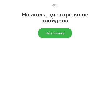
404
На жаль, ця сторінка не
знайдена
На головну