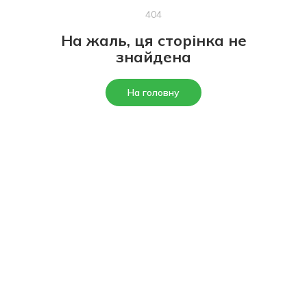
404
На жаль, ця сторінка не
знайдена
На головну