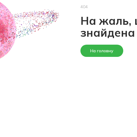
404
На жаль, 
знайдена
На головну