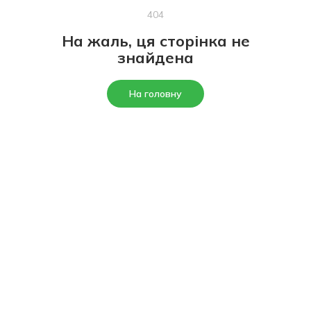
404
На жаль, ця сторінка не
знайдена
На головну