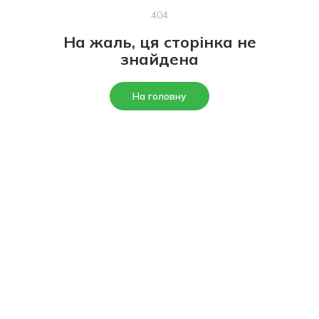
404
На жаль, ця сторінка не
знайдена
На головну