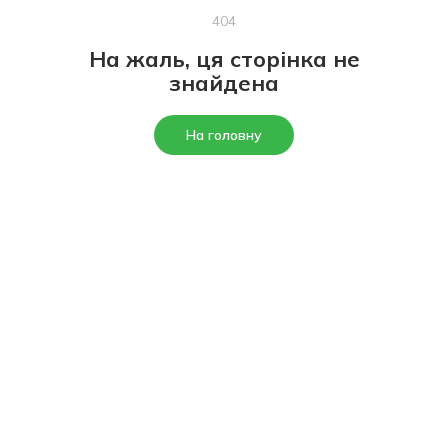
404
На жаль, ця сторінка не
знайдена
На головну