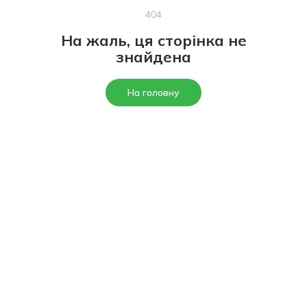
404
На жаль, ця сторінка не
знайдена
На головну