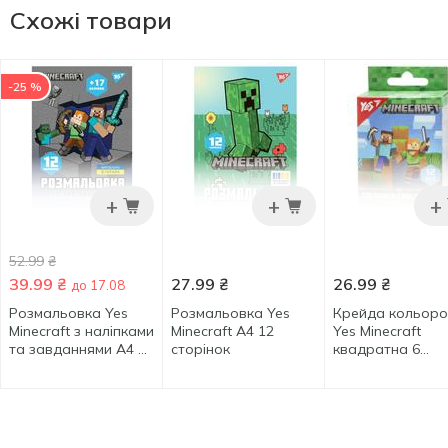
Схожі товари
-25 %
+
+
+
52.99
₴
39.99
₴
27.99
₴
26.99
₴
до 17.08
Розмальовка Yes
Розмальовка Yes
Крейда кольор
Minecraft з наліпками
Minecraft А4 12
Yes Minecraft
та завданнями А4 12
сторінок
квадратна 6
сторінок
кольорів 12шт