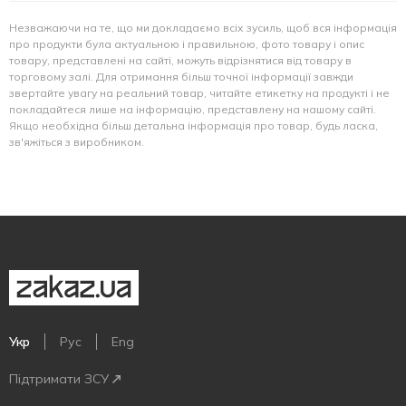
Незважаючи на те, що ми докладаємо всіх зусиль, щоб вся інформація
про продукти була актуальною і правильною, фото товару і опис
товару, представлені на сайті, можуть відрізнятися від товару в
торговому залі. Для отримання більш точної інформації завжди
звертайте увагу на реальний товар, читайте етикетку на продукті і не
покладайтеся лише на інформацію, представлену на нашому сайті.
Якщо необхідна більш детальна інформація про товар, будь ласка,
зв'яжіться з виробником.
Укр
Рус
Eng
Підтримати ЗСУ