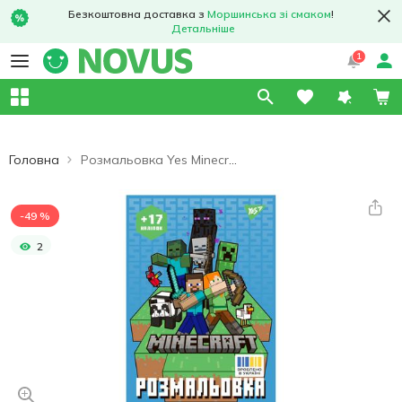
Безкоштовна доставка з
Моршинська зі смаком
!
Детальніше
1
Головна
Розмальовка Yes Minecraft з наліпками А4 8 сторінок
-49 %
2