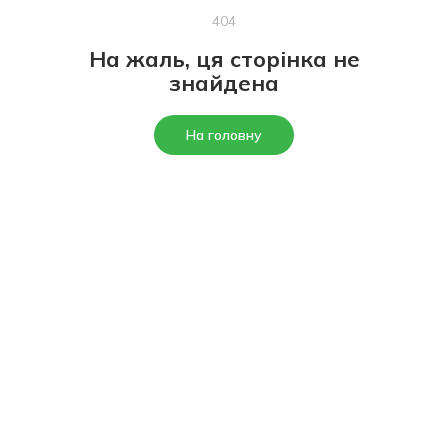
404
На жаль, ця сторінка не
знайдена
На головну