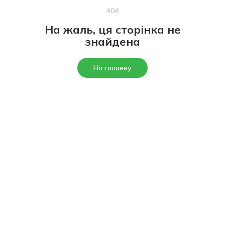
404
На жаль, ця сторінка не
знайдена
На головну