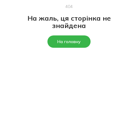
404
На жаль, ця сторінка не
знайдена
На головну