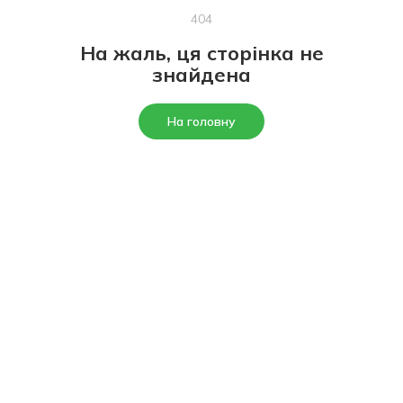
404
На жаль, ця сторінка не
знайдена
На головну