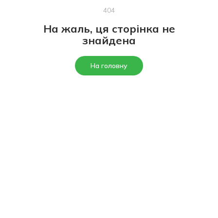
404
На жаль, ця сторінка не
знайдена
На головну