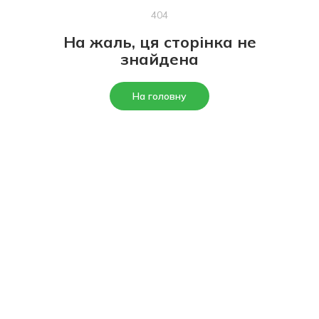
404
На жаль, ця сторінка не
знайдена
На головну