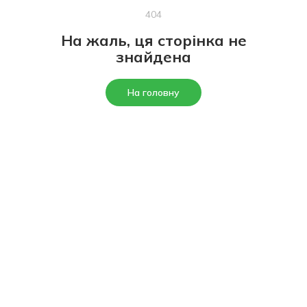
404
На жаль, ця сторінка не
знайдена
На головну