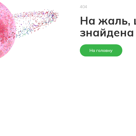
404
На жаль, 
знайдена
На головну