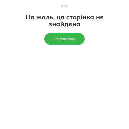
404
На жаль, ця сторінка не
знайдена
На головну