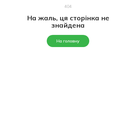
404
На жаль, ця сторінка не
знайдена
На головну