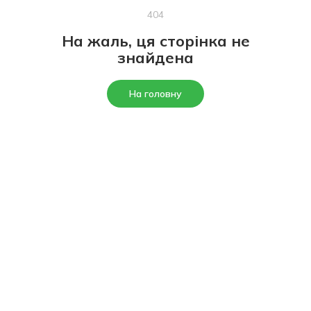
404
На жаль, ця сторінка не
знайдена
На головну