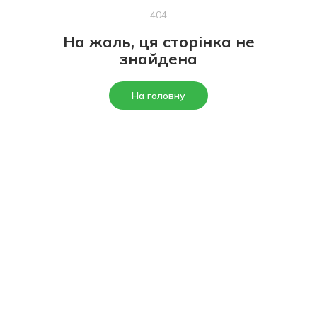
404
На жаль, ця сторінка не
знайдена
На головну